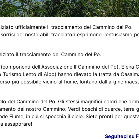
niziato ufficialmente il tracciamento del Cammino del Po.
orrisi dei nostri abili tracciatori esprimono l'entusiasmo pe
iniziato il tracciamento del Cammino del Po.
(componenti dell'Associazione Il Cammino del Po), Elena 
io Turismo Lento di Aipo) hanno rilevato la tratta da Casal
rso più possibile vicino al fiume, lontano dall'argine maestr
olo del Cammino del Po. Gli stessi magnifici colori che dom
ciamento del nostro Cammino. Verdi boschi di querce, terra 
de Fiume, in cui si specchia il cielo. Siete pronti per quest
la assaporare!
Seguiteci su 