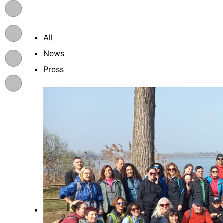
All
News
Press