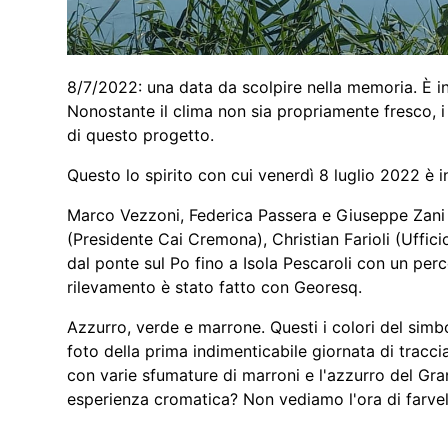
8/7/2022: una data da scolpire nella memoria. È i
Nonostante il clima non sia propriamente fresco, i s
di questo progetto.
Questo lo spirito con cui venerdì 8 luglio 2022 è 
Marco Vezzoni, Federica Passera e Giuseppe Zani 
(Presidente Cai Cremona), Christian Farioli (Uffic
dal ponte sul Po fino a Isola Pescaroli con un perco
rilevamento è stato fatto con Georesq.
Azzurro, verde e marrone. Questi i colori del simb
foto della prima indimenticabile giornata di trac
con varie sfumature di marroni e l'azzurro del Gran
esperienza cromatica? Non vediamo l'ora di farve